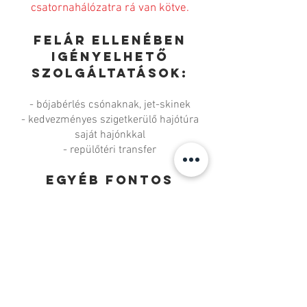
csatornahálózatra rá van kötve.
Felár ellenében
igényelhető
szolgáltatások:
- bójabérlés csónaknak, jet-skinek
- kedvezményes szigetkerülő hajótúra
saját hajónkkal
- repülőtéri transfer
Egyéb fontos
tudnivalók:
- Érkezés: 14:00, távozás: 9:00
(az időpontokat
kérjük pontosan betartani)
- Az apartman minimum 5 napra foglalható
- Háziállatot előzetes egyeztetés után tudunk
fogadni
- A bekészített WC-papírt, mosogatószert,
kézimosó szappant,