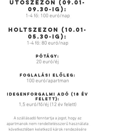
Utószezon
(09.01-
09.30
-ig):
1-4 fő: 100 euró/nap
holtszezon
(10.01-
05.30
-ig):
1-4 fő: 80 euró/nap
Pótágy:
20 euró/éj
Foglalási előleg:
100 euró/apartman
Idegenforgalmi adó (18 év
felett):
1,5 euró/fő/éj (12 év felett)
A szállásadó fenntartja a jogot, hogy az
apartmanok nem rendeltetésszerű használata
következtében keletkező károk rendezésére