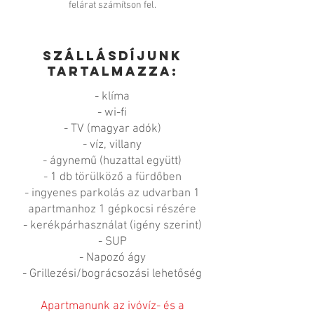
felárat számítson fel.
Szállásdíjunk
tartalmazza:
- klíma
- wi-fi
- TV (magyar adók)
- víz, villany
- ágynemű (huzattal együtt)
- 1 db törülköző a fürdőben
- ingyenes parkolás az udvarban 1
apartmanhoz 1 gépkocsi részére
- kerékpárhasználat (igény szerint)
- SUP
- Napozó ágy
- Grillezési/bográcsozási lehetőség
Apartmanunk az ivóvíz- és a