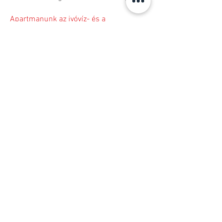
Apartmanunk az ivóvíz- és a
csatornahálózatra rá van kötve.​
Felár ellenében
igényelhető
szolgáltatások:
- bójabérlés csónaknak, jet-skinek
- kedvezményes szigetkerülő hajótúra
saját hajónkkal
- repülőtéri transfer
Egyéb fontos
tudnivalók:
- Érkezés: 14:00, távozás: 9:00
(az időpontokat
kérjük pontosan betartani)
- Az apartman minimum 5 napra foglalható
- Háziállatot előzetes egyeztetés után tudunk