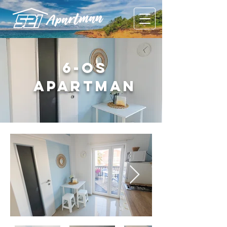
6-os
apartman