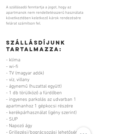
A szállásadó fenntartja a jogot, hogy az
apartmanok nem rendeltetésszerű használata
következtében keletkező károk rendezésére
felárat számítson fel.
Szállásdíjunk
tartalmazza:
- klíma
- wi-fi
- TV (magyar adók)
- víz, villany
- ágynemű (huzattal együtt)
- 1 db törülköző a fürdőben
- ingyenes parkolás az udvarban 1
apartmanhoz 1 gépkocsi részére
- kerékpárhasználat (igény szerint)
- SUP
- Napozó ágy
- Grillezési/bográcsozási lehetőség