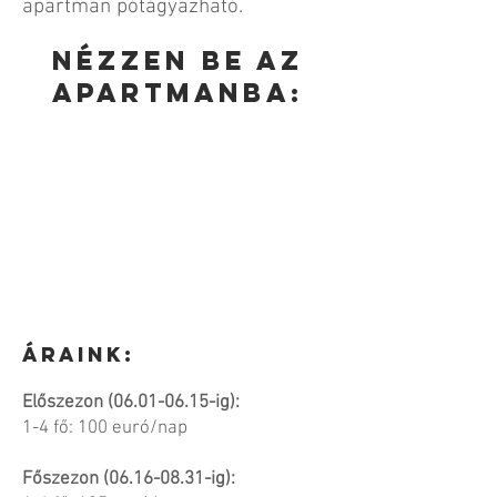
apartman pótágyazható.
nézzen be az
apartmanba:
Áraink:
Előszezon
(06.01-06.15
-ig):
1-4 fő: 100 euró/nap
Főszezon
(06.16-08.31
-ig):