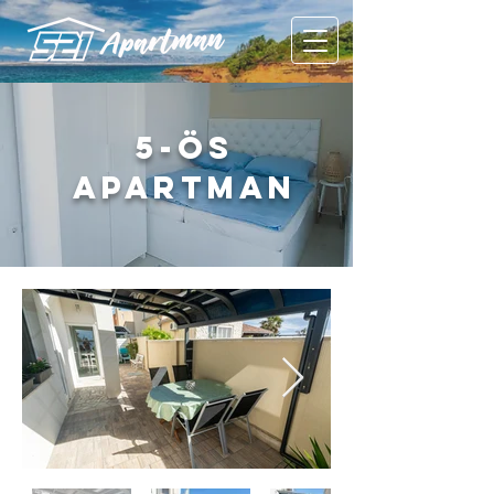
5-ös
apartman