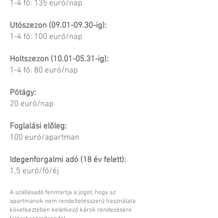
1-4 fő: 135 euró/nap
Utószezon
(09.01-09.30
-ig):
1-4 fő: 100 euró/nap
Holtszezon
(10.01-05.31
-ig):
1-4 fő: 80 euró/nap
Pótágy:
20 euró/nap
Foglalási előleg:
100 euró/apartman
Idegenforgalmi adó (18 év felett):
1,5 euró/fő/éj
A szállásadó fenntartja a jogot, hogy az
apartmanok nem rendeltetésszerű használata
következtében keletkező károk rendezésére