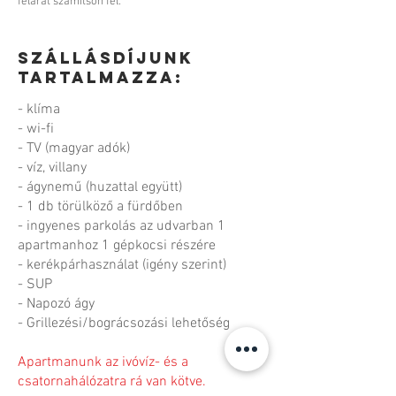
felárat számítson fel.
Szállásdíjunk
tartalmazza:
- klíma
- wi-fi
- TV (magyar adók)
- víz, villany
- ágynemű (huzattal együtt)
- 1 db törülköző a fürdőben
- ingyenes parkolás az udvarban 1
apartmanhoz 1 gépkocsi részére
- kerékpárhasználat (igény szerint)
- SUP
- Napozó ágy
- Grillezési/bográcsozási lehetőség
Apartmanunk az ivóvíz- és a
csatornahálózatra rá van kötve.​